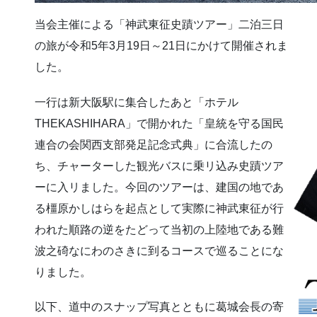
当会主催による「神武東征史蹟ツアー」二泊三日
の旅が令和5年3月19日～21日にかけて開催されま
した。
一行は新大阪駅に集合したあと「ホテル
THEKASHIHARA」で開かれた「皇統を守る国民
連合の会関西支部発足記念式典」に合流したの
ち、チャーターした観光バスに乗リ込み史蹟ツア
ーに入リました。今回のツアーは、建国の地であ
る橿原かしはらを起点として実際に神武東征が行
われた順路の逆をたどって当初の上陸地である難
波之碕なにわのさきに到るコースで巡ることにな
りました。
以下、道中のスナップ写真とともに葛城会長の寄