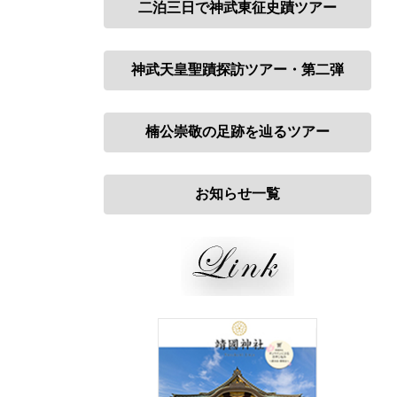
二泊三日で神武東征史蹟ツアー
神武天皇聖蹟探訪ツアー・
第二弾
楠公崇敬の足跡を辿るツアー
お知らせ一覧