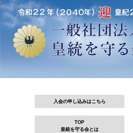
コ
ナ
ン
ビ
テ
ゲ
ン
ー
ツ
シ
へ
ョ
ス
ン
キ
に
ッ
移
プ
動
入会の申し込みはこちら
TOP
皇統を守る会とは