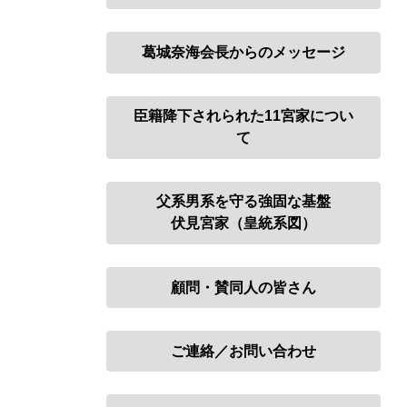
葛城奈海会長からの
メッセージ
臣籍降下されられた
11宮家につい
て
父系男系を守る強固な基盤
伏見宮家（皇統系図）
顧問・賛同人の皆さん
ご連絡／お問い合わせ