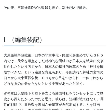
その後、三姉妹燦DAYの収録を経て、新神戸駅で解散。
l （編集後記）
大東亜戦争敗戦後、日本の非軍事化・民主化を進めていたＧＨＱ
内では、天皇を頂点とした精神的な団結力が日本人を戦争に突き
動かしたという考えから、日本人の精神的改革のため「神社を破
壊すべきだ」という過激な意見もあり、今回訪れた神社の宮司の
口々から大東亜戦争後、ＧＨＱから目をつけられ、一体これから
どうなるのか分からないという不安があったと聞く。
占領軍は天皇陛下と陛下を支える愛国神社をワンセットにして歴
史から葬りたかったのだと思う。彼らは、短期決戦ではなく、長
期的戦略で、皇族数を激減させ皇室が自然消滅することを計画