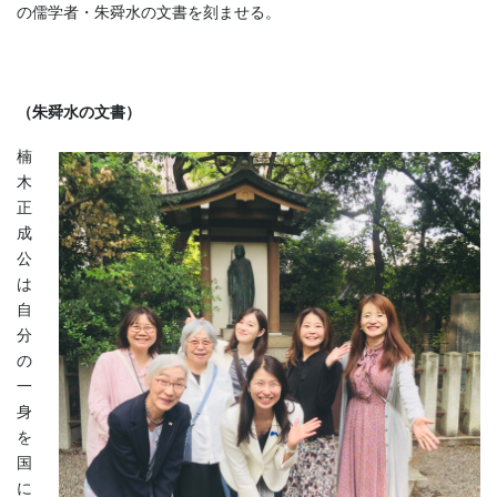
の儒学者・朱舜水の文書を刻ませる。
（朱舜水の文書）
楠
木
正
成
公
は
自
分
の
一
身
を
国
に