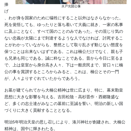
捧
水戸光圀公像
げ
、わが身を国家のために犠牲にすること以外はなさらなかった。
死を覚悟しても、ゆったりと落ち着いて大義に就き、一家の私事
に及ぶことなく、すべて国のことのみであった。その混じり気の
ない忠義が太陽にまで到達するような人でなければ、討死するこ
とがわかっていながらも、整然として取り乱さず動じない態度を
保つことは出来ないはずである。これは楠公だけでなく、親も子
も兄弟も同じである。誠に粋なことである。昔から今日に至るま
で、上は皇室から身分高き人々、下は一般庶民まで、皆口々に楠
公の事を賞讃するところからみると、これは、楠公とその一門
が、人々よりすぐれていたからであろう。
お墓が建てられてから大楠公精神は世に広まり、特に、幕末勤皇
思想に大きな影響を与える。吉田松陰・高杉晋作・西郷隆盛な
ど、多くの志士達がみなこの墓前に至誠を誓い、明治の新しい国
づくりに大きく貢献することとなる。
明治5年明治天皇の思し召しにより、湊川神社が創建され、大楠公
精神は、国中に輝きわたる。