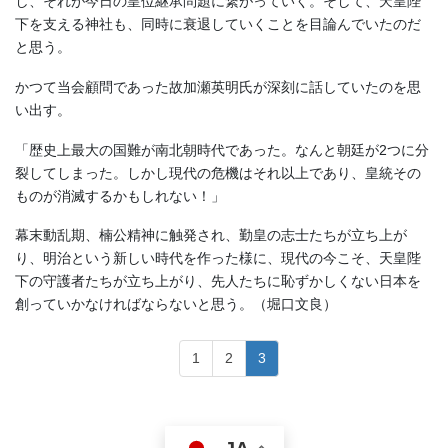
し、それが今日の皇位継承問題に繋がっていく。そして、天皇陛
下を支える神社も、同時に衰退していくことを目論んでいたのだ
と思う。
かつて当会顧問であった故加瀬英明氏が深刻に話していたのを思
い出す。
「歴史上最大の国難が南北朝時代であった。なんと朝廷が2つに分
裂してしまった。しかし現代の危機はそれ以上であり、皇統その
ものが消滅するかもしれない！」
幕末動乱期、楠公精神に触発され、勤皇の志士たちが立ち上が
り、明治という新しい時代を作った様に、現代の今こそ、天皇陛
下の守護者たちが立ち上がり、先人たちに恥ずかしくない日本を
創っていかなければならないと思う。（堀口文良）
1
2
3