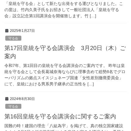
「皇統を守る会」として新たな出発をする運びとなりました。こ
の度は、竹内久美子氏をお招きして一般社団法人「皇統を守る
会」設立記念第1回講演会を開催致します。竹 […]
2025年1月27日
守る会
第17回皇統を守る会講演会 3月20日（木）ご
案内
令和7年、第1回目の皇統を守る会講演会のご案内です。 昨年は皇
統を守る会として会長葛城奈海ならびに理事含めて総勢8名でグロ
ーバリズムの拠点スイスジュネーブ国連「女性差別撤廃委員会」
にて、皇統における男系男子継承の正当性を […]
2024年8月30日
守る会
第16回皇統を守る会講演会に関するご案内
国難の時！建国の理念「八紘為宇」を掲げて、真の独立国家建設