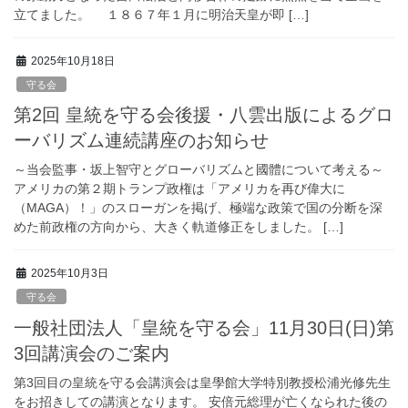
立てました。 １８６７年１月に明治天皇が即 […]
2025年10月18日
守る会
第2回 皇統を守る会後援・八雲出版によるグロ
ーバリズム連続講座のお知らせ
～当会監事・坂上智守とグローバリズムと國體について考える～
アメリカの第２期トランプ政権は「アメリカを再び偉大に
（MAGA）！」のスローガンを掲げ、極端な政策で国の分断を深
めた前政権の方向から、大きく軌道修正をしました。 […]
2025年10月3日
守る会
一般社団法人「皇統を守る会」11月30日(日)第
3回講演会のご案内
第3回目の皇統を守る会講演会は皇學館大学特別教授松浦光修先生
をお招きしての講演となります。 安倍元総理が亡くなられた後の