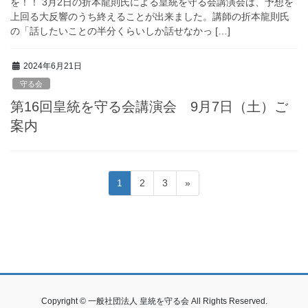
を！！ 3月2日の折本龍則氏による皇統を守る会講演会は、予想を
上回る大反響のうち終えることが出来ました。講師の折本龍則氏
の「話したいことの半分くらいしか話せなかっ […]
2024年6月21日
守る会
第16回皇統を守る会講演会 9月7日（土）ご
案内
投
固
固
固
1
2
3
»
稿
定
定
定
ペ
ペ
ペ
の
ー
ー
ー
ペ
ジ
ジ
ジ
ー
ジ
送
Copyright © 一般社団法人 皇統を守る会 All Rights Reserved.