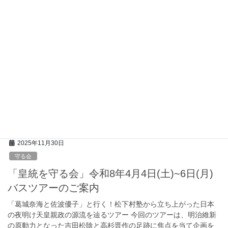
2026年1月7日
守る会
2月22日(日)スパイ防止法成立支援 特別講演
会のご案内
2026年は日本の転換点！スパイ防止法成立へ総力戦 世界から「信
頼される日本」を取り戻す千載一遇のチャンス！国家の尊厳を勝
ち取ろう！ 「スパイ防止法」の制定は、日本では戦後から何度も
叫ばれながらも、政治的・社会的な大きな […]
2025年11月30日
守る会
「皇統を守る会」令和8年4月4日(土)~6日(月)
バスツアーのご案内
「葛城奈海と佐波優子」と行く！松下村塾から立ち上がった日本
の夜明け天皇親政の源流を辿るツアー 今回のツアーは、明治維新
の原動力となった吉田松陰と高杉晋作の足跡に焦点を当て企画を